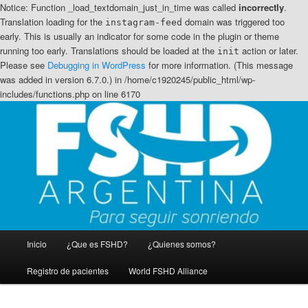
Notice: Function _load_textdomain_just_in_time was called
incorrectly
.
Translation loading for the
domain was triggered too
instagram-feed
early. This is usually an indicator for some code in the plugin or theme
running too early. Translations should be loaded at the
action or later.
init
Please see
Debugging in WordPress
for more information. (This message
was added in version 6.7.0.) in /home/c1920245/public_html/wp-
includes/functions.php on line 6170
Ir
Distrofia muscular Facio Escapulo Humeral
al
contenido
principal
FSHD Argentina
Menú
Inicio
¿Que es FSHD?
¿Quienes somos?
principal
Registro de pacientes
World FSHD Alliance