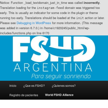
Notice: Function _load_textdomain_just_in_time was called
incorrectly
.
Translation loading for the
domain was triggered too
instagram-feed
early. This is usually an indicator for some code in the plugin or theme
running too early. Translations should be loaded at the
action or later.
init
Please see
Debugging in WordPress
for more information. (This message
was added in version 6.7.0.) in /home/c1920245/public_html/wp-
includes/functions.php on line 6170
Ir
Distrofia muscular Facio Escapulo Humeral
al
contenido
principal
FSHD Argentina
Menú
Inicio
¿Que es FSHD?
¿Quienes somos?
principal
World FSHD Alliance
Registro de pacientes