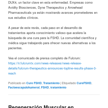
DUX4, un factor clave en esta enfermedad. Empresas como
Avidity Biosciences, Dyne Therapeutics y Arrowhead
Pharmaceuticals ya están mostrando avances prometedores en
sus estudios clínicos.
A pesar de este revés, cada paso en el desarrollo de
tratamientos aporta conocimiento valioso que acelera la
búsqueda de una cura para la FSHD. La comunidad científica y
médica sigue trabajando para ofrecer nuevas alternativas a los
pacientes.
Vea el comunicado de prensa completo de Fulcrum:
https://ir.fulcrumtx.com/news-releases/news-release-
details/fulcrum-therapeutics-announces-topline-results-phase-3-
reach
Publicado en
Cure FSHD
,
Tratamiento
|
Etiquetado
CureFSHD
,
Facioescapulohumeral
,
FSHD
,
tratamiento
Regeneración Muscular en