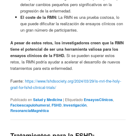
detectar cambios pequeños pero significativos en la
progresión de la enfermedad.
El coste de la RMN:
La RMN es una prueba costosa, lo
que puede dificultar la realización de ensayos clínicos con
un gran número de participantes.
A pesar de estos retos, los investigadores creen que la RMN
tiene el potencial de ser una herramienta valiosa para los
ensayos clínicos de la FSHD.
Si se pueden superar estos
retos, la RMN podría ayudar a acelerar el desarrollo de nuevos
tratamientos para esta enfermedad.
Fuente:
https://www.fshdsociety.org/2024/03/29/is-mri-the-holy-
grail-for-fshd-clinical-trials/
Publicado en
Salud y Medicina
|
Etiquetado
EnsayosClínicos
,
Facioescapulohumeral
,
FSHD
,
Investigación
,
ResonanciaMagnética
Tratamientos para la FSHD: