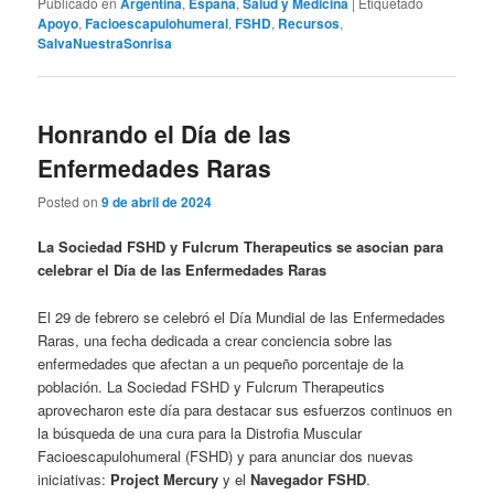
Publicado en
Argentina
,
España
,
Salud y Medicina
|
Etiquetado
Apoyo
,
Facioescapulohumeral
,
FSHD
,
Recursos
,
SalvaNuestraSonrisa
Honrando el Día de las
Enfermedades Raras
Posted on
9 de abril de 2024
La Sociedad FSHD y Fulcrum Therapeutics se asocian para
celebrar el Día de las Enfermedades Raras
El 29 de febrero se celebró el Día Mundial de las Enfermedades
Raras, una fecha dedicada a crear conciencia sobre las
enfermedades que afectan a un pequeño porcentaje de la
población. La Sociedad FSHD y Fulcrum Therapeutics
aprovecharon este día para destacar sus esfuerzos continuos en
la búsqueda de una cura para la Distrofia Muscular
Facioescapulohumeral (FSHD) y para anunciar dos nuevas
iniciativas:
Project Mercury
y el
Navegador FSHD
.