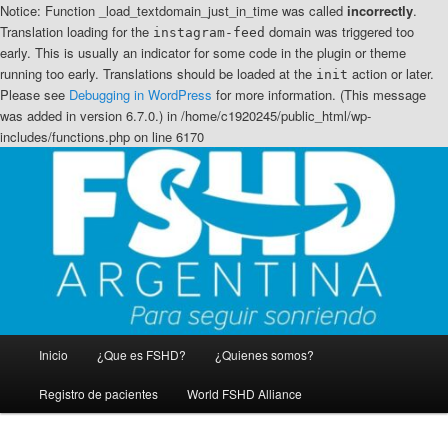
Notice: Function _load_textdomain_just_in_time was called
incorrectly
.
Translation loading for the
domain was triggered too
instagram-feed
early. This is usually an indicator for some code in the plugin or theme
running too early. Translations should be loaded at the
action or later.
init
Please see
Debugging in WordPress
for more information. (This message
was added in version 6.7.0.) in /home/c1920245/public_html/wp-
includes/functions.php on line 6170
Ir
Ir
Distrofia muscular Facio Escapulo Humeral
al
al
contenido
contenido
principal
secundario
FSHD Argentina
Menú
Inicio
¿Que es FSHD?
¿Quienes somos?
principal
Registro de pacientes
World FSHD Alliance