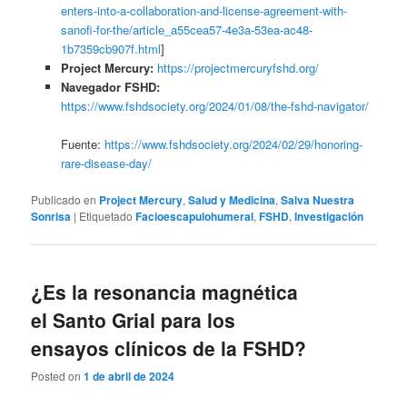
enters-into-a-collaboration-and-license-agreement-with-
sanofi-for-the/article_a55cea57-4e3a-53ea-ac48-
1b7359cb907f.html
]
Project Mercury:
https://projectmercuryfshd.org/
Navegador FSHD:
https://www.fshdsociety.org/2024/01/08/the-fshd-navigator/
Fuente:
https://www.fshdsociety.org/2024/02/29/honoring-
rare-disease-day/
Publicado en
Project Mercury
,
Salud y Medicina
,
Salva Nuestra
Sonrisa
|
Etiquetado
Facioescapulohumeral
,
FSHD
,
Investigación
¿Es la resonancia magnética
el Santo Grial para los
ensayos clínicos de la FSHD?
Posted on
1 de abril de 2024