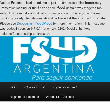
Notice: Function _load_textdomain_just_in_time was called
incorrectly
.
Translation loading for the
domain was triggered too
instagram-feed
early. This is usually an indicator for some code in the plugin or theme
running too early. Translations should be loaded at the
action or later.
init
Please see
Debugging in WordPress
for more information. (This message
was added in version 6.7.0.) in /home/c1920245/public_html/wp-
includes/functions.php on line 6170
Ir
Ir
Distrofia muscular Facio Escapulo Humeral
al
al
contenido
contenido
principal
secundario
FSHD Argentina
Menú
Inicio
¿Que es FSHD?
¿Quienes somos?
principal
Registro de pacientes
World FSHD Alliance