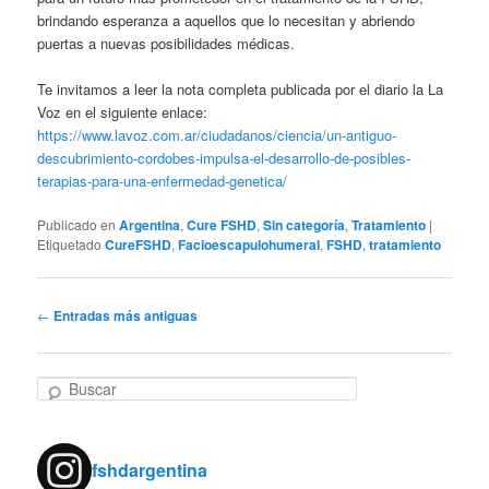
brindando esperanza a aquellos que lo necesitan y abriendo
puertas a nuevas posibilidades médicas.
Te invitamos a leer la nota completa publicada por el diario la La
Voz en el siguiente enlace:
https://www.lavoz.com.ar/ciudadanos/ciencia/un-antiguo-
descubrimiento-cordobes-impulsa-el-desarrollo-de-posibles-
terapias-para-una-enfermedad-genetica/
Publicado en
Argentina
,
Cure FSHD
,
Sin categoría
,
Tratamiento
|
Etiquetado
CureFSHD
,
Facioescapulohumeral
,
FSHD
,
tratamiento
Navegación
←
Entradas más antiguas
de
entradas
B
u
s
c
fshdargentina
a