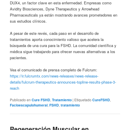
DUX4, un factor clave en esta enfermedad. Empresas como
Avidity Biosciences, Dyne Therapeutics y Arrowhead
Pharmaceuticals ya están mostrando avances prometedores en
sus estudios clínicos.
A pesar de este revés, cada paso en el desarrollo de
tratamientos aporta conocimiento valioso que acelera la
búsqueda de una cura para la FSHD. La comunidad científica y
médica sigue trabajando para ofrecer nuevas alternativas a los
pacientes.
Vea el comunicado de prensa completo de Fulcrum:
https://ir.fulcrumtx.com/news-releases/news-release-
details/fulcrum-therapeutics-announces-topline-results-phase-3-
reach
Publicado en
Cure FSHD
,
Tratamiento
|
Etiquetado
CureFSHD
,
Facioescapulohumeral
,
FSHD
,
tratamiento
Regeneración Muscular en