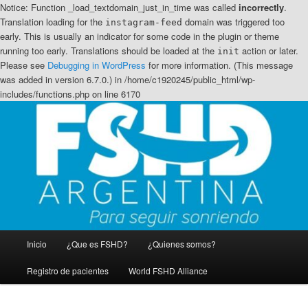
Notice: Function _load_textdomain_just_in_time was called
incorrectly
.
Translation loading for the
domain was triggered too
instagram-feed
early. This is usually an indicator for some code in the plugin or theme
running too early. Translations should be loaded at the
action or later.
init
Please see
Debugging in WordPress
for more information. (This message
was added in version 6.7.0.) in /home/c1920245/public_html/wp-
includes/functions.php on line 6170
Ir
Ir
Distrofia muscular Facio Escapulo Humeral
al
al
contenido
contenido
principal
secundario
FSHD Argentina
Menú
Inicio
¿Que es FSHD?
¿Quienes somos?
principal
Registro de pacientes
World FSHD Alliance